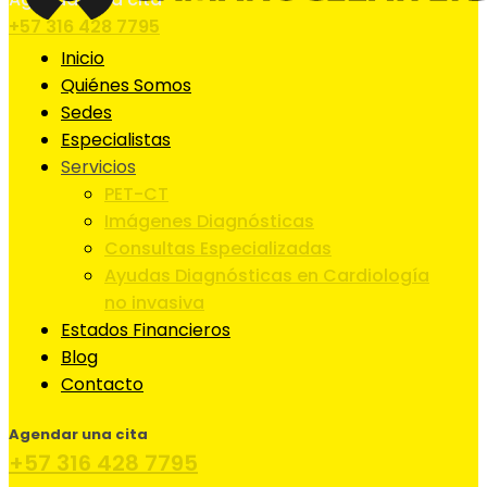
+57 316 428 7795
Inicio
Quiénes Somos
Sedes
Especialistas
Servicios
PET-CT
Imágenes Diagnósticas
Consultas Especializadas
Ayudas Diagnósticas en Cardiología
no invasiva
Estados Financieros
Blog
Contacto
Agendar una cita
+57 316 428 7795