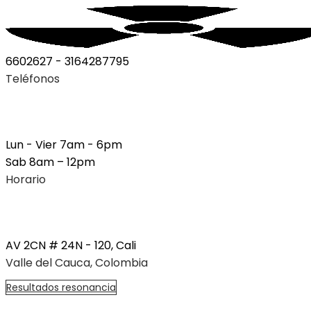
6602627 - 3164287795
Teléfonos
Lun - Vier 7am - 6pm
Sab 8am – 12pm
Horario
AV 2CN # 24N - 120, Cali
Valle del Cauca, Colombia
R
e
s
u
l
t
a
d
o
s
r
e
s
o
n
a
n
c
i
a