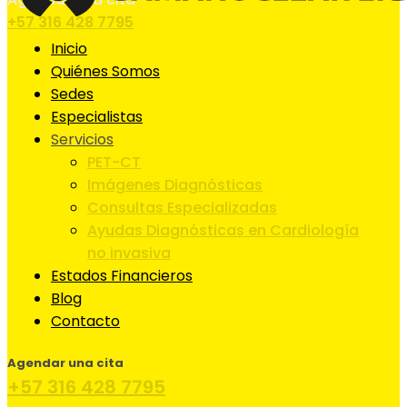
+57 316 428 7795
Inicio
Quiénes Somos
Sedes
Especialistas
Servicios
PET-CT
Imágenes Diagnósticas
Consultas Especializadas
Ayudas Diagnósticas en Cardiología
no invasiva
Estados Financieros
Blog
Contacto
Agendar una cita
+57 316 428 7795