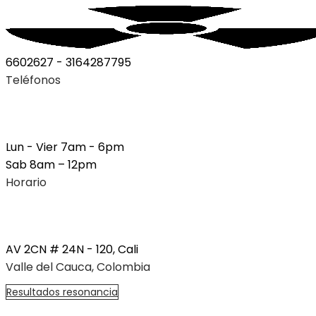
6602627 - 3164287795
Teléfonos
Lun - Vier 7am - 6pm
Sab 8am – 12pm
Horario
AV 2CN # 24N - 120, Cali
Valle del Cauca, Colombia
R
e
s
u
l
t
a
d
o
s
r
e
s
o
n
a
n
c
i
a